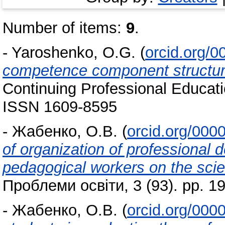
Number of items:
9
.
-
Yaroshenko, O.G.
(
orcid.org/
competence component structure 
Continuing Professional Educati
ISSN 1609-8595
-
Жабенко, О.В.
(
orcid.org/000
of organization of professional 
pedagogical workers on the scien
Проблеми освіти, 3 (93). pp. 
-
Жабенко, О.В.
(
orcid.org/000