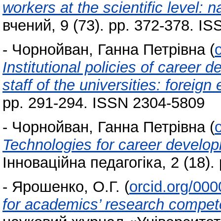
workers at the scientific level: 
вчений, 9 (73). pp. 372-378. I
-
Чорнойван, Ганна Петрівна
(
Institutional policies of caree
staff of the universities: foreign
pp. 291-294. ISSN 2304-5809
-
Чорнойван, Ганна Петрівна
(
Technologies for career develop
Інноваційна педагогіка, 2 (18)
-
Ярошенко, О.Г.
(
orcid.org/00
for academics’ research compe