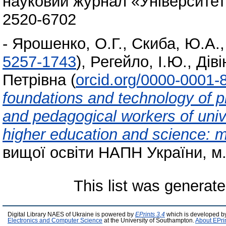
науковий журнал «Університети 
2520-6702
-
Ярошенко, О.Г.
,
Скиба, Ю.А.
5257-1743
)
,
Регейло, І.Ю.
,
Діві
Петрівна
(
orcid.org/0000-0001-
foundations and technology of pr
and pedagogical workers of univer
higher education and science:
вищої освіти НАПН України, м.
This list was generat
Digital Library NAES of Ukraine is powered by
EPrints 3.4
which is developed b
Electronics and Computer Science
at the University of Southampton.
About EPri