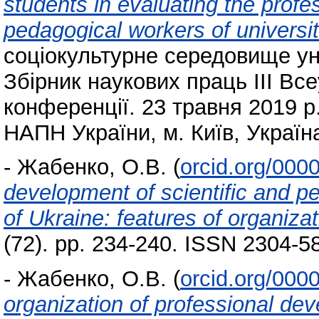
students in evaluating the profes
pedagogical workers of universit
соціокультурне середовище уні
Збірник наукових праць ІІІ Вс
конференції. 23 травня 2019 р.,
НАПН України, м. Київ, Україна
-
Жабенко, О.В.
(
orcid.org/000
development of scientific and p
of Ukraine: features of organiza
(72). pp. 234-240. ISSN 2304-5
-
Жабенко, О.В.
(
orcid.org/000
organization of professional dev