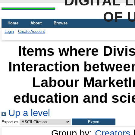
DIGITAL 
OF 
Home
About
Browse
Login
Create Account
Items where Divis
Interaction betwee
Labour MarketIn
education and sci
Up a level
Export as
Group by:
Creators