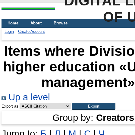
DIGITAL 
OF 
Home
About
Browse
Login
Create Account
Items where Division
higher education «U
management»"
Up a level
Export as
Group by:
Creators
Jump to:
Б
|
Д
|
М
|
С
|
Ч