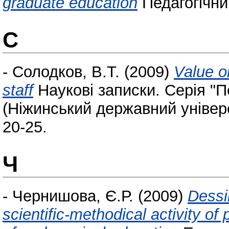
graduate education
Педагогічний
С
-
Солодков, В.Т.
(2009)
Value or
staff
Наукові записки. Серія "П
(Ніжинський державний універс
20-25.
Ч
-
Чернишова, Є.Р.
(2009)
Dessi
scientific-methodical activity of