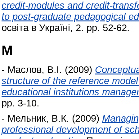
credit-modules and credit-trans
to post-graduate pedagogical e
освіта в Україні, 2. pp. 52-62.
М
-
Маслов, В.І.
(2009)
Conceptual
structure of the reference model
educational institutions manage
pp. 3-10.
-
Мельник, В.К.
(2009)
Managing
professional development of scho