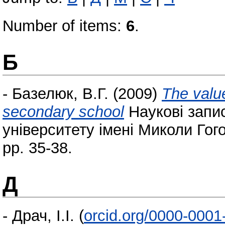
Number of items:
6
.
Б
-
Базелюк, В.Г.
(2009)
The valu
secondary school
Наукові запи
університету імені Миколи Гого
pp. 35-38.
Д
-
Драч, І.І.
(
orcid.org/0000-000