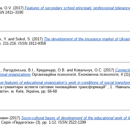
a, O.V.
(2017)
Features of secondary school principals' professional tolerance
ISSN 2411–3190
, Y.
and
Sokol, S.
(2017)
The development of the insurance market of Ukraine
p. 211-216. ISSN 1812-9358
.
,
Лагодзінська, В.І.
,
Креденцер, О.В.
and
Ковальчук, О.С.
(2017)
Connecti
ional organizations
Організаційна психологія. Економічна психологія, 4 (11)
ive features of educational organization’s work in conditions of social transfor
та гуманітарні аспекти світових інноваційних трансформацій" , 1 . Навча
и», м. Київ, Україна, pp. 66-68.
рович
(2017)
Socio-cultural bases of development of the educational work of th
ерія «Педагогіка» (3). pp. 1-12. ISSN 2522-1299