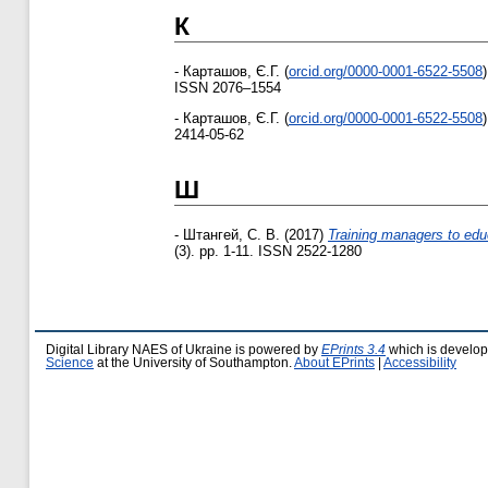
К
-
Карташов, Є.Г.
(
orcid.org/0000-0001-6522-5508
)
ISSN 2076–1554
-
Карташов, Є.Г.
(
orcid.org/0000-0001-6522-5508
)
2414-05-62
Ш
-
Штангей, С. В.
(2017)
Training managers to edu
(3). pp. 1-11. ISSN 2522-1280
Digital Library NAES of Ukraine is powered by
EPrints 3.4
which is develo
Science
at the University of Southampton.
About EPrints
|
Accessibility