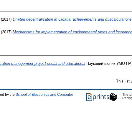
(2017)
Limited decentralization in Croatia: achievements and miscalculations
(2017)
Mechanisms for implementation of environmental taxes and insuranc
cation management project social and educational
Науковий вісник УМО НАПН
This list
ped by the
School of Electronics and Computer
The p
Pedag