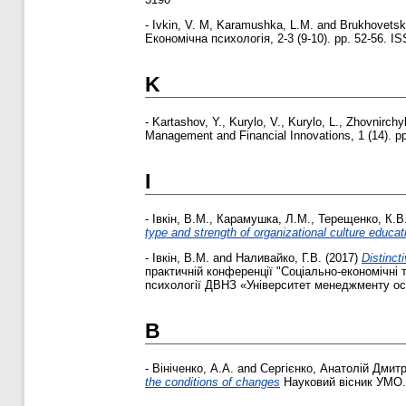
-
Ivkin, V. M
,
Karamushka, L.M.
and
Brukhovetsk
Економічна психологія, 2-3 (9-10). pp. 52-56. 
K
-
Kartashov, Y.
,
Kurylo, V.
,
Kurylo, L.
,
Zhovnirchyk
Management and Financial Innovations, 1 (14). p
І
-
Івкін, В.М.
,
Карамушка, Л.М.
,
Терещенко, К.В
type and strength of organizational culture educat
-
Івкін, В.М.
and
Наливайко, Г.В.
(2017)
Distinct
практичній конференції "Соціально-економічні 
психології ДВНЗ «Університет менеджменту освіт
В
-
Вініченко, А.А.
and
Сергієнко, Анатолій Дмит
the conditions of changes
Науковий вісник УМО. С