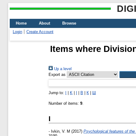
DIG
Home
About
Browse
Login
Create Account
Items where Division
Up a level
Export as
Jump to:
I
|
K
|
І
|
В
|
К
|
Ш
Number of items:
9
.
I
-
Ivkin, V. M
(2017)
Psychological features of the
3190