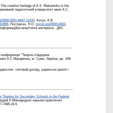
 The creative heritage of A.S. Makarenko in the
 державний педагогічний університет імені А.С.
rg/0000-0001-6897-124X
)
,
Котун, К.В.
-6288
)
,
Постригач, Н.О.
(
orcid.org/0000-0002-
Інформаційно-аналітичні матеріали . ДКС
а конференція "Творча спадщина
мені А.С.Макаренка, м. Суми, Україна, pp. 249-
рослих: світовий досвід, українські реалії і
r Training for Secondary Schools in the Federal
відей ІІ Міжнародної науково-практичної
7-7495-24-5