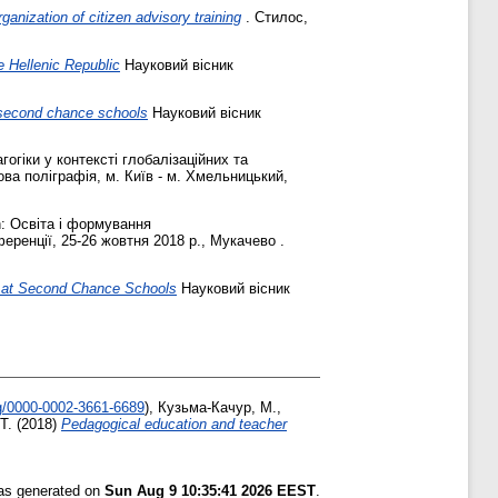
ganization of citizen advisory training
. Стилос,
e Hellenic Republic
Науковий вісник
at second chance schools
Науковий вісник
огіки у контексті глобалізаційних та
ова поліграфія, м. Київ - м. Хмельницький,
: Освіта і формування
еренції, 25-26 жовтня 2018 р., Мукачево .
ng at Second Chance Schools
Науковий вісник
rg/0000-0002-3661-6689
)
,
Кузьма-Качур, М.
,
Т.
(2018)
Pedagogical education and teacher
was generated on
Sun Aug 9 10:35:41 2026 EEST
.