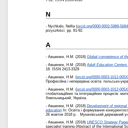
N
-
Nychkalo, Nellia
(
orcid.org/0000-0002-5989-5684
przyszłości. pp. 81-92.
А
-
Авшенюк, Н.М.
(2018)
Global competence of th
-
Авшенюк, Н.М.
(2018)
Adult Education Centers
18. ISSN 2413-3329
-
Авшенюк, Н.М.
(
orcid.org/0000-0003-1012-005X
Професійна і неперервна освіта: польсько-укра
-
Авшенюк, Н.М.
(
orcid.org/0000-0003-1012-005X
глобалізаційних та інтеграційних процесів: мат
Хмельницький, Україна.
-
Авшенюк, Н.М.
(2018)
Development of regional 
education
In: Освіта і формування конкурентосп
26 жовтня 2018 р. . Мукачівський державний ун
-
Авшенюк, Н.М.
(2018)
UNESCO Strategy Papers 
specialist training (Abstract of the Internationa