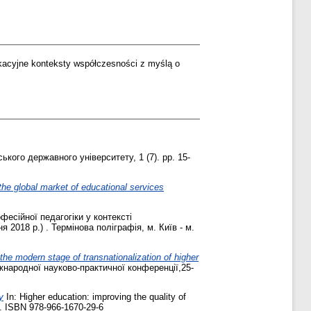
acyjne konteksty współczesności z myślą o
кого державного університету, 1 (7). pp. 15-
the global market of educational services
фесійної педагогіки у контексті
 2018 р.) . Термінова поліграфія, м. Київ - м.
the modern stage of transnationalization of higher
іжнародної науково-практичної конференції,25-
y
In: Higher education: improving the quality of
84. ISBN 978-966-1670-29-6