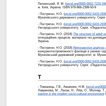
Пилинський, Я. М.
(
orcid.org/0000-0002-7225-34
м. Київ, Україна. ISBN 978-966-2399-50-9
-
Постригач, Н.О.
(
orcid.org/0000-0002-5433-293
Мукачівського державного університету. Серія «
-
Постригач, Н.О.
(
orcid.org/0000-0002-5433-293
Ужгородського університету. Серія: «Педагогіка
-
Постригач, Н.О.
(2018)
The structure of adult 
інтеграційних процесів: матеріали тез доповіде
Україна.
-
Постригач, Н.О.
(2018)
Retrospective analysis o
конкурентоспроможності фахівців в умовах євро
Мукачівський державний університет, м. Мукаче
-
Постригач, Н.О.
(
orcid.org/0000-0002-5433-293
Ужгородського університету. Серія: «Педагогіка
Т
-
Товканець, Г.В.
,
Авшенюк, Н.М.
(
orcid.org/00
Лавренова, М.
,
Лалак, Н.
,
Ліба, О.
,
Молнар, Т.
training in the modern socio-cultural environment
P