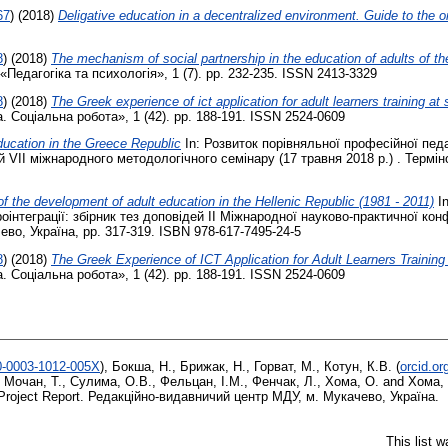
67
)
(2018)
Deligative education in a decentralized environment. Guide to the or
8
)
(2018)
The mechanism of social partnership in the education of adults of th
Педагогіка та психологія», 1 (7). pp. 232-235. ISSN 2413-3329
8
)
(2018)
The Greek experience of ict application for adult learners training 
. Соціальна робота», 1 (42). pp. 188-191. ISSN 2524-0609
education in the Greece Republic
In: Розвиток порівняльної професійної педаг
й VІІ міжнародного методологічного семінару (17 травня 2018 р.) . Термін
f the development of adult education in the Hellenic Republic (1981 - 2011)
In
інтеграції: збірник тез доповідей ІІ Міжнародної науково-практичної конф
во, Україна, pp. 317-319. ISBN 978-617-7495-24-5
8
)
(2018)
The Greek Experience of ICT Application for Adult Learners Traini
. Соціальна робота», 1 (42). pp. 188-191. ISSN 2524-0609
00-0003-1012-005X
)
,
Бокша, Н.
,
Брижак, Н.
,
Горват, М.
,
Котун, К.В.
(
orcid.o
,
Мочан, Т.
,
Сулима, О.В.
,
Фельцан, І.М.
,
Фенчак, Л.
,
Хома, О.
and
Хома, 
roject Report. Редакційно-видавничий центр МДУ, м. Мукачево, Україна.
This list 