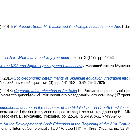
)
(2018)
Professor Stefan M. Kwiatkowski's strategie scientific searches
Eduk
e teacher. What this is and why you need
Школа, 3 (147). pp. 42-53.
 in the USA and Japan: Typology and Functionality
Науковий вісник Мукачівсь
)
(2018)
Socio-economic determinants of Ukrainian education integration into 
їнський науковий щорічник (3). pp. 141-152. ISSN 2543-7925
)
(2018)
Corporate adult education in Australia
In: Розвиток порівняльної про
еріали тез доповідей VІІ міжнародного методологічного семінару (17 травня
educational centers in the countries of the Middle East and South-East Asia: 
роможності фахівців в умовах євроінтеграції: збірник тез доповідей ІІ М
іверситет, м. Мукачево, УКкраїна, pp. 22-24. ISBN 978-617-7495-24-5
for the Development of Adult Education in the Beginning of the 21st Centur
l Scientific Internet Conference) . ТОВ "Альфа-ПІК", м. Київ, Україна, pp. 82-