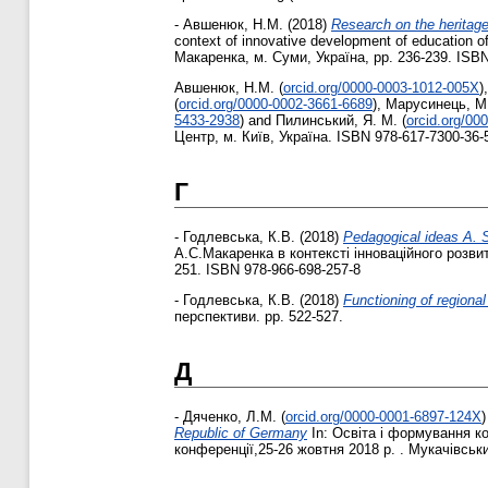
-
Авшенюк, Н.М.
(2018)
Research on the heritage
context of innovative development of education o
Макаренка, м. Суми, Україна, pp. 236-239. ISB
Авшенюк, Н.М.
(
orcid.org/0000-0003-1012-005X
)
(
orcid.org/0000-0002-3661-6689
)
,
Марусинець, М
5433-2938
)
and
Пилинський, Я. М.
(
orcid.org/00
Центр, м. Київ, Україна. ISBN 978-617-7300-36-
Г
-
Годлевська, К.В.
(2018)
Pedagogical ideas A.
А.С.Макаренка в контексті інноваційного розвит
251. ISBN 978-966-698-257-8
-
Годлевська, К.В.
(2018)
Functioning of regiona
перспективи. pp. 522-527.
Д
-
Дяченко, Л.М.
(
orcid.org/0000-0001-6897-124X
)
Republic of Germany
In: Освіта і формування ко
конференції,25-26 жовтня 2018 р. . Мукачівськ