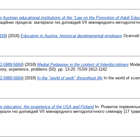
 Austrian educational institutions of the "Law on the Promotion of Adult Educ
граційних процесів: матеріали тез доповідей VІІ міжнародного методологічн
.
328
)
(2018)
Education in Austria: historical developmental emphasis
Освітній 
02-5989-5684
)
(2018)
Medial Pedagogy in the context of Interdisciplinary
Moder
heory, experience, problems (50). pp. 13-20. ISSN 2412-1142
02-5989-5684
)
(2018)
In the "world of work" throughout life
In the world of scie
her education: the experience of the USA and Finland
In: Розвиток порівняльн
еріали тез доповідей VІІ міжнародного методологічного семінару (17 травня