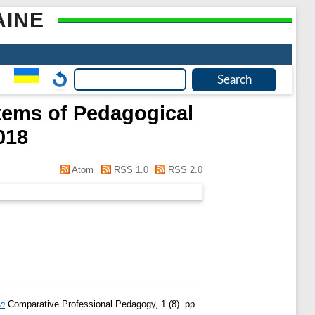
AINE
stems of Pedagogical
018
Atom
RSS 1.0
RSS 2.0
on
Comparative Professional Pedagogy, 1 (8). pp.