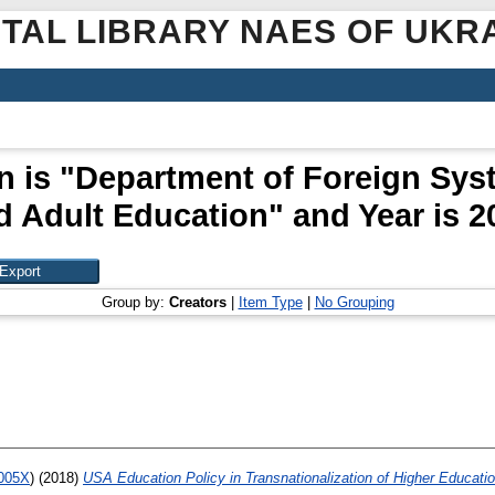
ITAL LIBRARY NAES OF UKR
n is "Department of Foreign Sy
d Adult Education" and Year is 2
Group by:
Creators
|
Item Type
|
No Grouping
-005X
)
(2018)
USA Education Policy in Transnationalization of Higher Educati