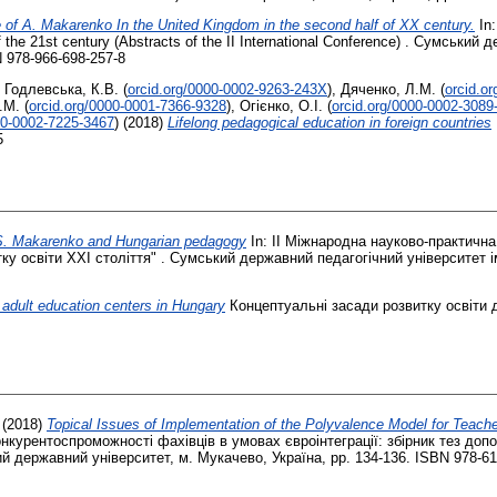
 of A. Makarenko In the United Kingdom in the second half of XX century.
In:
f the 21st century (Abstracts of the II International Conference) . Сумський
N 978-966-698-257-8
,
Годлевська, К.В.
(
orcid.org/0000-0002-9263-243X
)
,
Дяченко, Л.М.
(
orcid.o
.М.
(
orcid.org/0000-0001-7366-9328
)
,
Огієнко, О.І.
(
orcid.org/0000-0002-3089
00-0002-7225-3467
)
(2018)
Lifelong pedagogical education in foreign countries
5
 S. Makarenko and Hungarian pedagogy
In: IІ Міжнародна науково-практичн
ку освіти ХХІ століття" . Сумський державний педагогічний університет і
l adult education centers in Hungary
Концептуальні засади розвитку освіти до
(2018)
Topical Issues of Implementation of the Polyvalence Model for Teache
нкурентоспроможності фахівців в умовах євроінтеграції: збірник тез допо
ий державний університет, м. Мукачево, Україна, pp. 134-136. ISBN 978-61