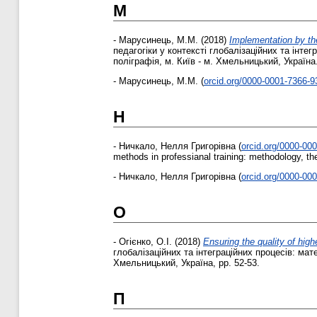
М
-
Марусинець, М.М.
(2018)
Implementation by the
педагогіки у контексті глобалізаційних та інте
поліграфія, м. Київ - м. Хмельницький, Україна
-
Марусинець, М.М.
(
orcid.org/0000-0001-7366-9
Н
-
Ничкало, Нелля Григорівна
(
orcid.org/0000-00
methods in professianal training: methodology, t
-
Ничкало, Нелля Григорівна
(
orcid.org/0000-00
О
-
Огієнко, О.І.
(2018)
Ensuring the quality of hig
глобалізаційних та інтеграційних процесів: мат
Хмельницький, Україна, pp. 52-53.
П