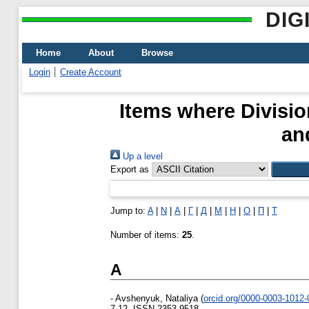
DIG
Home
About
Browse
Login
Create Account
Items where Divisio
an
Up a level
Export as
Jump to:
A
|
N
|
А
|
Г
|
Д
|
М
|
Н
|
О
|
П
|
Т
Number of items:
25
.
A
-
Avshenyuk, Nataliya
(
orcid.org/0000-0003-1012
7-12. ISSN 2353-9518