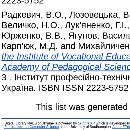
2223-5752
Радкевич, В.О.
,
Лозовецька, В
Величко, Н.О.
,
Лук'яненко, Г.І.
Юрженко, В.В.
,
Ягупов, Васил
Карп'юк, М.Д.
and
Михайличенк
the Institute of Vocational Educa
Academy of Pedagogical Scienc
3 . Інститут професійно-техніч
Україна. ISBN ISSN 2223-5752
This list was generate
Digital Library NAES of Ukraine is powered by
EPrints 3.4
which is developed b
Electronics and Computer Science
at the University of Southampton.
About EPri