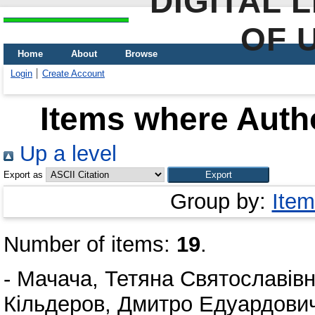
DIGITAL 
OF 
Home
About
Browse
Login
Create Account
Items where Autho
Up a level
Export as
Group by:
Item
Number of items:
19
.
-
Мачача, Тетяна Святославів
Кільдеров, Дмитро Едуардови