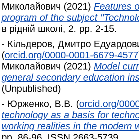
Миколайович
(2021)
Features o
program of the subject "Technol
в рідній школі, 2. pp. 2-15.
-
Кільдеров, Дмитро Едуардов
(
orcid.org/0000-0001-6679-4577
Миколайович
(2021)
Model curr
general secondary education ins
(Unpublished)
-
Юрженко, В.В.
(
orcid.org/00
technology as a basis for technol
working realities in the modern 
pp. 86-96. ISSN 2663-5739