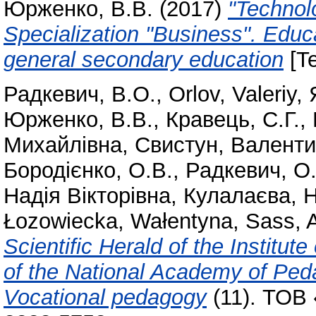
Юрженко, В.В.
(2017)
"Technolo
Specialization "Business". Educa
general secondary education
[Te
Радкевич, В.О.
,
Orlov, Valeriy
,
Юрженко, В.В.
,
Кравець, С.Г.
,
Михайлівна
,
Свистун, Валенти
Бородієнко, О.В.
,
Радкевич, О
Надія Вікторівна
,
Кулалаєва, 
Łozowiecka, Wałentyna
,
Sass, 
Scientific Herald of the Institut
of the National Academy of Ped
Vocational pedagogy
(11). ТОВ 