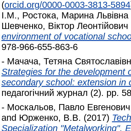
(
orcid.org/0000-0003-3813-5894
І.М.
,
Ростока, Марина Львівна
Шевченко, Віктор Леонтійович
environment of vocational schoo
978-966-655-863-6
-
Мачача, Тетяна Святославів
Strategies for the development o
secondary school: extension in 
педагогічний журнал (2). pp. 5
-
Москальов, Павло Евгенович
and
Юрженко, В.В.
(2017)
Tech
Specialization "Metalworking". E