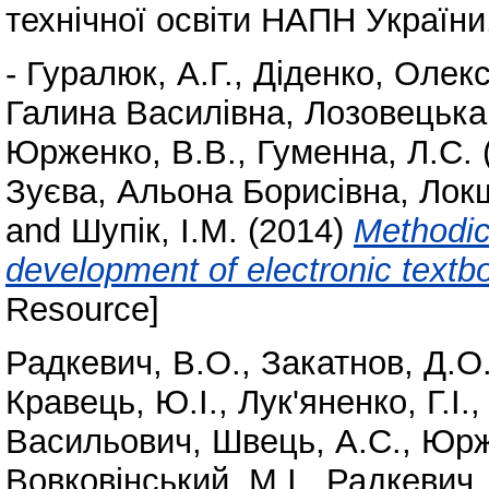
технічної освіти НАПН України,
-
Гуралюк, А.Г.
,
Діденко, Олек
Галина Василівна
,
Лозовецька,
Юрженко, В.В.
,
Гуменна, Л.С.
Зуєва, Альона Борисівна
,
Локш
and
Шупік, І.М.
(2014)
Methodic
development of electronic textb
Resource]
Радкевич, В.О.
,
Закатнов, Д.О
Кравець, Ю.І.
,
Лук'яненко, Г.І.
Васильович
,
Швець, А.С.
,
Юрж
Вовковінський, М.І.
,
Радкевич,