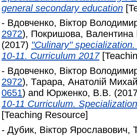
general secondary education
[Te
-
Вдовченко, Віктор Володими
2972
)
,
Покришова, Валентина 
(2017)
"Culinary" specialization.
10-11. Curriculum 2017
[Teachin
-
Вдовченко, Віктор Володими
2972
)
,
Тарара, Анатолій Миха
0651
)
and
Юрженко, В.В.
(201
10-11 Curriculum. Specialization
[Teaching Resource]
-
Дубик, Віктор Ярославович
,