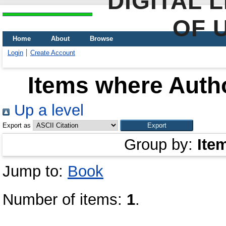
DIGITAL 
OF 
Home
About
Browse
Login
Create Account
Items where Autho
Up a level
Export as
Group by:
Ite
Jump to:
Book
Number of items:
1
.