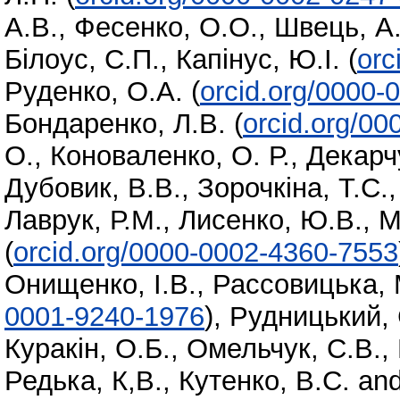
А.В.
,
Фесенко, О.О.
,
Швець, А
Білоус, С.П.
,
Капінус, Ю.І.
(
orc
Руденко, О.А.
(
orcid.org/0000-
Бондаренко, Л.В.
(
orcid.org/0
О.
,
Коноваленко, О. Р.
,
Декарч
Дубовик, В.В.
,
Зорочкіна, Т.С.
Лаврук, Р.М.
,
Лисенко, Ю.В.
,
М
(
orcid.org/0000-0002-4360-7553
Онищенко, І.В.
,
Рассовицька, 
0001-9240-1976
)
,
Рудницький, 
Куракін, О.Б.
,
Омельчук, С.В.
,
Редька, К,В.
,
Кутенко, В.С.
an