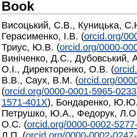
Book
Висоцький, С.В.
,
Куницька, С.
Герасименко, І.В.
(
orcid.org/0
Триус, Ю.В.
(
orcid.org/0000-00
Виніченко, Д.С.
,
Дубовський, А
О.І.
,
Директоренко, О.В.
(
orcid
В.В.
,
Саух, В.М.
(
orcid.org/00
(
orcid.org/0000-0001-5965-0233
1571-401X
)
,
Бондаренко, Ю.Ю
Петрушко, Ю.А.
,
Федорук, Л.О
О.С.
(
orcid.org/0000-0002-5277
Л.П.
(
orcid.org/0000-0002-0247