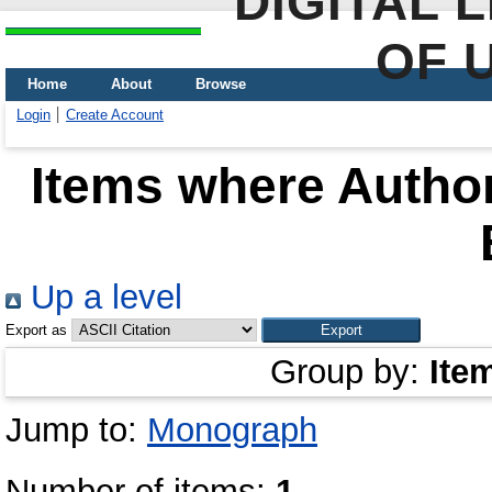
DIGITAL 
OF 
Home
About
Browse
Login
Create Account
Items where Author
Up a level
Export as
Group by:
Ite
Jump to:
Monograph
Number of items:
1
.