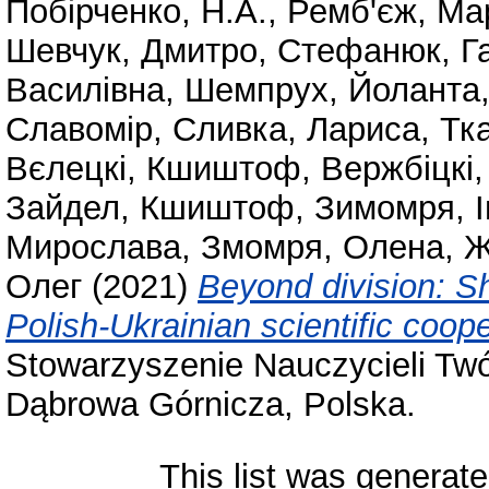
Побірченко, Н.А.
,
Ремб'єж, Ма
Шевчук, Дмитро
,
Стефанюк, Г
Василівна
,
Шемпрух, Йоланта
Славомір
,
Сливка, Лариса
,
Тк
Вєлецкі, Кшиштоф
,
Вержбіцкі
Зайдел, Кшиштоф
,
Зимомря, І
Мирослава
,
Змомря, Олена
,
Ж
Олег
(2021)
Beyond division: Sh
Polish-Ukrainian scientific coop
Stowarzyszenie Nauczycieli Twó
Dąbrowa Górnicza, Polska.
This list was generat