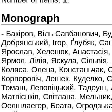
Monograph
-
Бакіров, Віль Савбанович
,
Бу
Добрянський, Ігор
,
Ґлубяк, Са
Ярослав
,
Хеленюк, Анастасія
Ярмол, Лілія
,
Яскула, Сільвія
,
Коляса, Олена
,
Констаньчак, 
Корпоровіч, Лешек
,
Куделко, С
Томаш
,
Левовіцький, Тадеуш
,
Матвієнків, Світлана
,
Мельник
Оелшлаегер, Беата
,
Огродзька