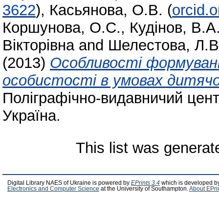
3622
)
,
Касьянова, О.В.
(
orcid.
Коршунова, О.С.
,
Кудінов, В.А
Вікторівна
and
Шелестова, Л.В
(2013)
Особливості формуванн
особистості в умовах дитячо
Поліграфічно-видавничий центр
Україна.
This list was genera
Digital Library NAES of Ukraine is powered by
EPrints 3.4
which is developed b
Electronics and Computer Science
at the University of Southampton.
About EPri