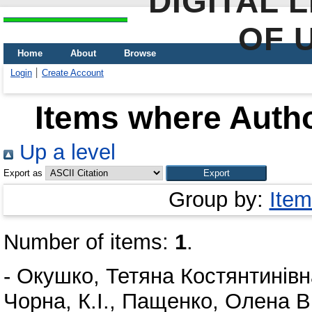
DIGITAL 
OF 
Home
About
Browse
Login
Create Account
Items where Autho
Up a level
Export as
Group by:
Item
Number of items:
1
.
-
Окушко, Тетяна Костянтинівн
Чорна, К.І.
,
Пащенко, Олена Ві