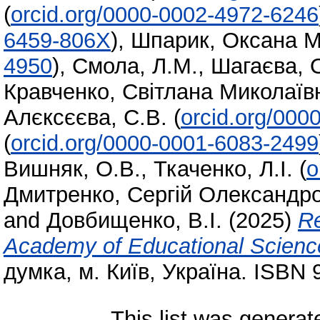
(
orcid.org/0000-0002-4972-6246
6459-806X
)
,
Шпарик, Оксана М
4950
)
,
Смола, Л.М.
,
Шагаєва, 
Кравченко, Світлана Миколаїв
Алєксєєва, С.В.
(
orcid.org/000
(
orcid.org/0000-0001-6083-2499
Вишняк, О.В.
,
Ткаченко, Л.І.
(
o
Дмитренко, Сергій Олександр
and
Довбищенко, В.І.
(2025)
Re
Academy of Educational Science
думка, м. Київ, Україна. ISBN 
This list was genera