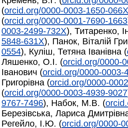
Кремень, В.Г.
(
orcid.org/0000-
(
orcid.org/0000-0003-1650-066
(
orcid.org/0000-0001-7690-1663
0003-2499-732X
)
,
Титаренко, І
5848-631X
)
,
Панок, Віталій Гр
0554
)
,
Куліш, Тетяна Іванівна
(
Ляшенко, О.І.
(
orcid.org/0000-
Іванович
(
orcid.org/0000-0003-
Григорівна
(
orcid.org/0000-000
(
orcid.org/0000-0003-4939-9027
9767-7496
)
,
Набок, М.В.
(
orcid
Березівська, Лариса Дмитрівн
Регейло, І.Ю.
(
orcid.org/0000-