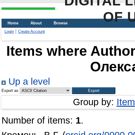
DIGITAL 
OF 
Home
About
Browse
Login
Create Account
Items where Author 
Олекс
Up a level
Export as
Group by:
Item
Number of items:
1
.