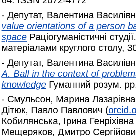
64. ISSN 2072-4772
-
Депутат, Валентина Василів
value orientations of a person ba
space
Раціогуманістичні студії
матеріалами круглого столу, 30
-
Депутат, Валентина Василів
A. Ball in the context of problem
knowledge
Гуманний розум. pp.
-
Смульсон, Марина Лазарівна
Дітюк, Павло Павлович
(
orcid.
Кобилянська, Ірина Генріхівна
Мещеряков, Дмитро Сергійови