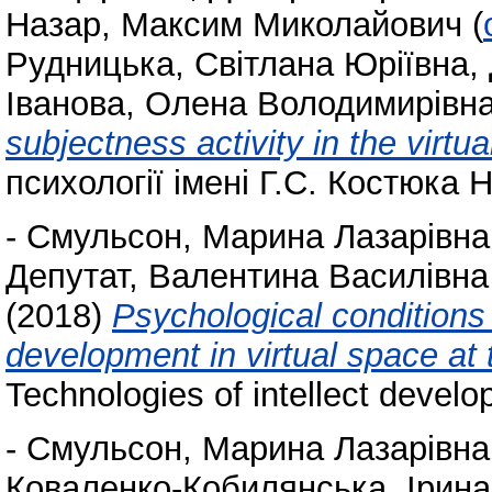
Назар, Максим Миколайович
(
Рудницька, Світлана Юріївна
,
Іванова, Олена Володимирівн
subjectness activity in the virtu
психології імені Г.С. Костюка 
-
Смульсон, Марина Лазарівна
Депутат, Валентина Василівна
(2018)
Psychological conditions 
development in virtual space at
Technologies of intellect devel
-
Смульсон, Марина Лазарівна
Коваленко-Кобилянська, Ірина