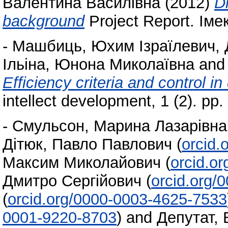
Валентина Василівна
(2012)
D
background
Project Report. Іме
-
Машбиць, Юхим Ізраїлевич
,
Ільіна, Юнона Миколаївна
an
Efficiency criteria and control in
intellect development, 1 (2). p
-
Смульсон, Марина Лазарівна
Дітюк, Павло Павлович
(
orcid.
Максим Миколайович
(
orcid.o
Дмитро Сергійович
(
orcid.org/
(
orcid.org/0000-0003-4625-7533
0001-9220-8703
)
and
Депутат,