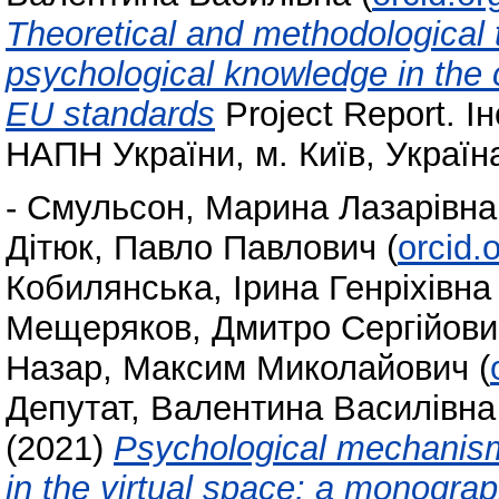
Theoretical and methodological to
psychological knowledge in the c
EU standards
Project Report. Ін
НАПН України, м. Київ, Україн
-
Смульсон, Марина Лазарівна
Дітюк, Павло Павлович
(
orcid.
Кобилянська, Ірина Генріхівна
Мещеряков, Дмитро Сергійови
Назар, Максим Миколайович
(
Депутат, Валентина Василівна
(2021)
Psychological mechanism
in the virtual space: a monogra