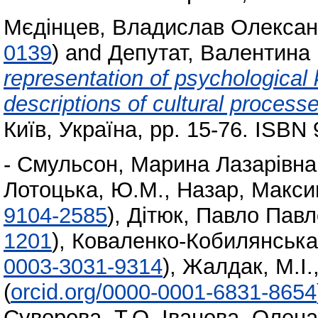
Мєдінцев, Владислав Олекса
0139
)
and
Депутат, Валентина
representation of psychological 
descriptions of cultural process
Київ, Україна, pp. 15-76. ISBN
-
Смульсон, Марина Лазарівна
Лотоцька, Ю.М.
,
Назар, Макс
9104-2585
)
,
Дітюк, Павло Пав
1201
)
,
Коваленко-Кобилянська,
0003-3031-9314
)
,
Жалдак, М.І.
(
orcid.org/0000-0001-6831-8654
Суворова, Т.О
,
Іванова, Олен