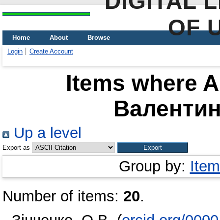
DIGITAL 
OF 
Home
About
Browse
Login
Create Account
Items where Au
Валентин
Up a level
Export as
Group by:
Item
Number of items:
20
.