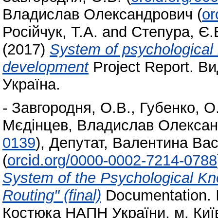
Владислав Олександрович
(
or
Російчук, Т.А.
and
Степура, Є.
(2017)
System of psychological 
development
Project Report. В
Україна.
-
Завгородня, О.В.
,
Губенко, О
Мєдінцев, Владислав Олекса
0139
)
,
Депутат, Валентина Вас
(
orcid.org/0000-0002-7214-0788
System of the Psychological Kn
Routing" (final)
Documentation. І
Костюка НАПН України, м. Київ