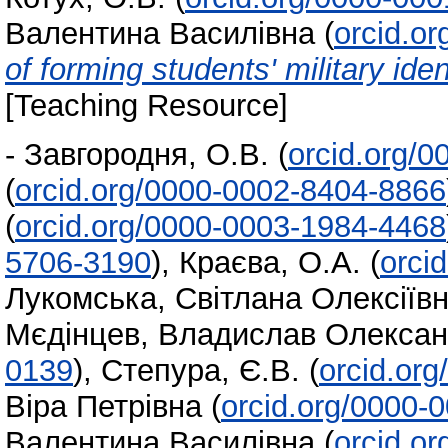
Валентина Василівна
(
orcid.o
of forming students' military id
[Teaching Resource]
-
Завгородня, О.В.
(
orcid.org/
(
orcid.org/0000-0002-8404-8866
(
orcid.org/0000-0003-1984-4468
5706-3190
)
,
Краєва, О.А.
(
orci
Лукомська, Світлана Олексіїв
Мєдінцев, Владислав Олекса
0139
)
,
Степура, Є.В.
(
orcid.or
Віра Петрівна
(
orcid.org/0000-
Валентина Василівна
(
orcid.o