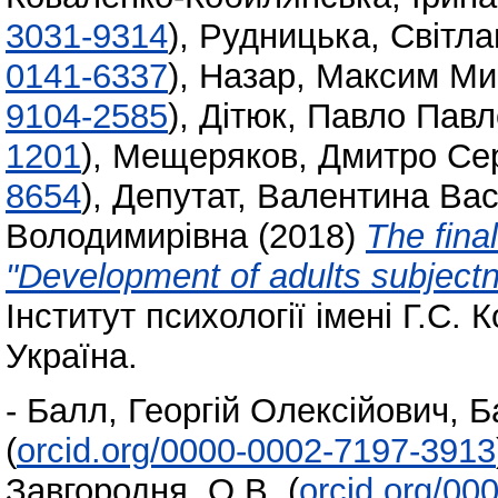
3031-9314
)
,
Рудницька, Світла
0141-6337
)
,
Назар, Максим Ми
9104-2585
)
,
Дітюк, Павло Пав
1201
)
,
Мещеряков, Дмитро Сер
8654
)
,
Депутат, Валентина Вас
Володимирівна
(2018)
The final
"Development of adults subjectne
Інститут психології імені Г.С.
Україна.
-
Балл, Георгій Олексійович
,
Б
(
orcid.org/0000-0002-7197-3913
Завгородня, О.В.
(
orcid.org/00