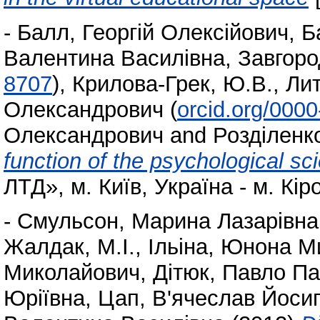
-
Балл, Георгій Олексійович
,
Б
Валентина Василівна
,
Завгоро
8707
)
,
Крилова-Грек, Ю.В.
,
Лит
Олександрович
(
orcid.org/000
Олександрович
and
Розділенко
function of the psychological sc
ЛТД», м. Київ, Україна - м. Кір
-
Смульсон, Марина Лазарівна
Жалдак, М.І.
,
Ільіна, Юнона М
Миколайович
,
Дітюк, Павло П
Юріївна
,
Цап, В'ячеслав Йоси