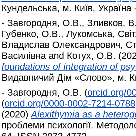
Кундельська, м. Київ, Україна -
-
Завгородня, О.В.
,
Зливков, В
Губенко, О.В.
,
Лукомська, Сві
Владислав Олександрович
,
Ст
Василівна
and
Котух, О.В.
(20
foundations of integration of p
Видавничий Дім «Слово», м. Ки
-
Завгородня, О.В.
(
orcid.org/
(
orcid.org/0000-0002-7214-0788
(2020)
Alexithymia as a heter
проблеми психології. Методологі