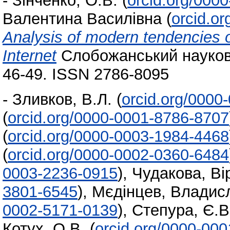
-
Зінченко, О.В.
(
orcid.org/000
Валентина Василівна
(
orcid.o
Analysis of modern tendencies o
Internet
Слобожанський науковий
46-49. ISSN 2786-8095
-
Зливков, В.Л.
(
orcid.org/0000
(
orcid.org/0000-0001-8786-8707
(
orcid.org/0000-0003-1984-4468
(
orcid.org/0000-0002-0360-6484
0003-2236-0915
)
,
Чудакова, Ві
3801-6545
)
,
Мєдінцев, Владис
0002-5171-0139
)
,
Степура, Є.В
Котух, О.В.
(
orcid.org/0000-00