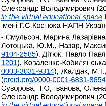
Олександр Володимирович
(2
in the virtual educational space
P
імені Г.С.Костюка НАПН Україн
-
Смульсон, Марина Лазарівна
Лотоцька, Ю.М.
,
Назар, Макс
9104-2585
)
,
Дітюк, Павло Пав
1201
)
,
Коваленко-Кобилянська,
0003-3031-9314
)
,
Жалдак, М.І.
(
orcid.org/0000-0001-6831-8654
Суворова, Т.О
,
Іванова, Олен
Олександр Володимирович
(2
in the virtual educational space
[