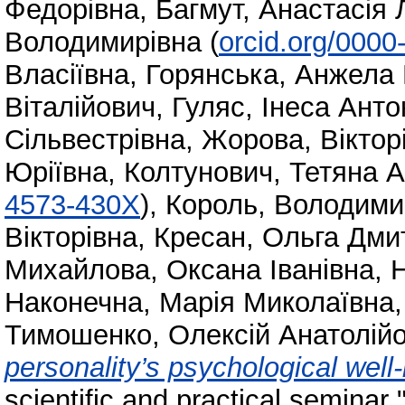
Федорівна
,
Багмут, Анастасія 
Володимирівна
(
orcid.org/000
Власіївна
,
Горянська, Анжела
Віталійович
,
Гуляс, Інеса Анто
Сільвестрівна
,
Жорова, Віктор
Юріївна
,
Колтунович, Тетяна А
4573-430X
)
,
Король, Володими
Вікторівна
,
Кресан, Ольга Дми
Михайлова, Оксана Іванівна
,
Н
Наконечна, Марія Миколаївна
Тимошенко, Олексій Анатолій
personality’s psychological well-
scientific and practical seminar 