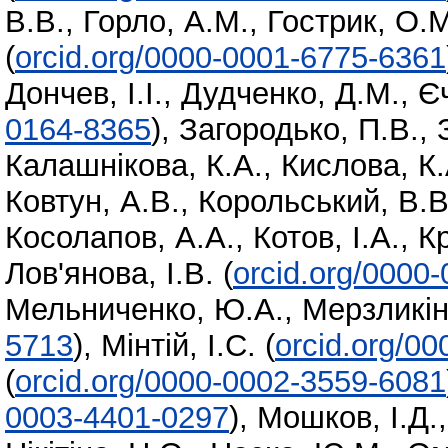
В.В.
,
Горло, А.М.
,
Гострик, О.М
(
orcid.org/0000-0001-6775-6361
Дончев, І.І.
,
Дудченко, Д.М.
,
Є
0164-8365
)
,
Загородько, П.В.
,
Калашнікова, К.А.
,
Кислова, К.
Ковтун, А.В.
,
Корольський, В.В
Косолапов, А.А.
,
Котов, І.А.
,
К
Лов'янова, І.В.
(
orcid.org/0000
Мельниченко, Ю.А.
,
Мерзликін
5713
)
,
Мінтій, І.С.
(
orcid.org/0
(
orcid.org/0000-0002-3559-6081
0003-4401-0297
)
,
Мошков, І.Д.