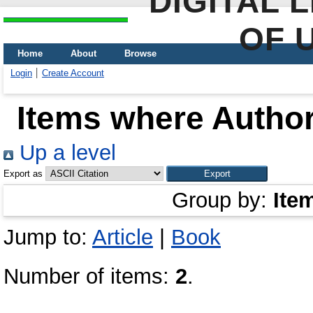
DIGITAL 
OF 
Home
About
Browse
Login
Create Account
Items where Author
Up a level
Export as
Group by:
Ite
Jump to:
Article
|
Book
Number of items:
2
.