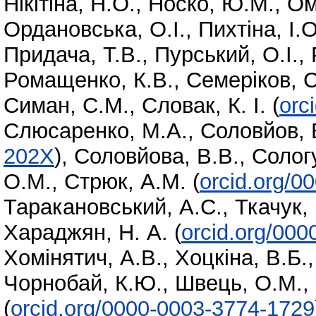
Нікітіна, Н.О.
,
Носко, Ю.М.
,
Ом
Ордановська, О.І.
,
Пихтіна, І.О
Придача, Т.В.
,
Пурський, О.І.
,
Ромащенко, К.В.
,
Семеріков, С
Симан, С.М.
,
Словак, К. І.
(
orc
Слюсаренко, М.А.
,
Соловйов, 
202X
)
,
Соловйова, В.В.
,
Солог
О.М.
,
Стрюк, А.М.
(
orcid.org/0
Таракановський, А.С.
,
Ткачук, 
Хараджян, Н. А.
(
orcid.org/00
Хомінятич, А.В.
,
Хоцкіна, В.Б.
Чорнобай, К.Ю.
,
Швець, О.М.
,
(
orcid.org/0000-0003-3774-1729