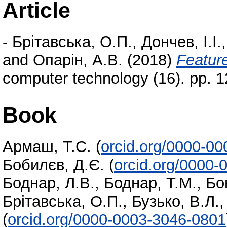
Article
-
Брітавська, О.П.
,
Дончев, І.І.
and
Опарін, А.В.
(2018)
Featur
computer technology (16). pp. 
Book
Армаш, Т.С.
(
orcid.org/0000-0
Бобилєв, Д.Є.
(
orcid.org/0000-
Боднар, Л.В.
,
Боднар, Т.М.
,
Бо
Брітавська, О.П.
,
Бузько, В.Л.
(
orcid.org/0000-0003-3046-0801