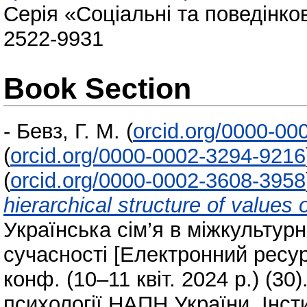
Серія «Соціальні та поведінков
2522‐9931
Book Section
-
Бевз, Г. М.
(
orcid.org/0000-00
(
orcid.org/0000-0002-3294-9216
(
orcid.org/0000-0002-3608-3958
hierarchical structure of values
Українська сім’я в міжкультур
сучасності [Електронний ресурс
конф. (10–11 квіт. 2024 р.) (30
психології НАПН України, Інст