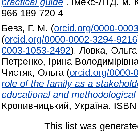
practical guide
. Імекс-ЛТД, м. 
966-189-720-4
Бевз, Г. М.
(
orcid.org/0000-000
(
orcid.org/0000-0002-3294-9216
0003-1053-2492
)
,
Ловка, Ольга
Петренко, Ірина Володимірівн
Чистяк, Ольга
(
orcid.org/0000
role of the family as a stakehold
educational and methodological
Кропивницький, Україна. ISBN
This list was generat