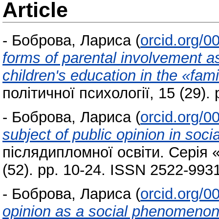
Article
-
Боброва, Лариса
(
orcid.org/
forms of parental involvement as
children's education in the «fam
політичної психології, 15 (29).
-
Боброва, Лариса
(
orcid.org/
subject of public opinion in soc
післядипломної освіти. Серія «
(52). pp. 10-24. ISSN 2522‐993
-
Боброва, Лариса
(
orcid.org/
opinion as a social phenomeno