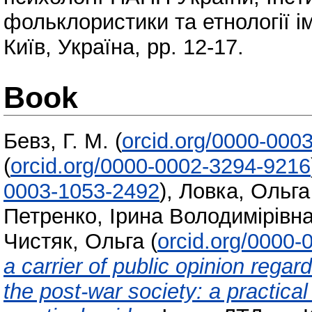
фольклористики та етнології і
Київ, Україна, pp. 12-17.
Book
Бевз, Г. М.
(
orcid.org/0000-000
(
orcid.org/0000-0002-3294-9216
0003-1053-2492
)
,
Ловка, Ольга
Петренко, Ірина Володимірівн
Чистяк, Ольга
(
orcid.org/0000
a carrier of public opinion rega
the post-war society: a practical