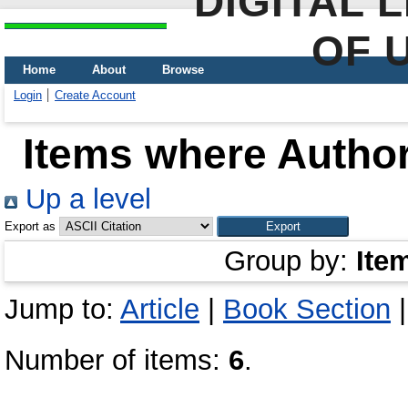
DIGITAL 
OF 
Home
About
Browse
Login
Create Account
Items where Author
Up a level
Export as
Group by:
Ite
Jump to:
Article
|
Book Section
Number of items:
6
.