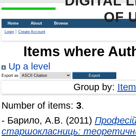
DIGITAL 
OF 
Home
About
Browse
Login
Create Account
Items where Auth
Up a level
Export as
Group by:
Item
Number of items:
3
.
-
Барило, А.В.
(2011)
Професій
старшокласниць: теоретичн