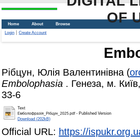
DIGITAL 
OF 
Home
About
Browse
Login
Create Account
Embo
Рібцун, Юлія Валентинівна
(
or
Embolophasia
. Генеза, м. Київ
33-6
Text
- Published Version
Емболофразія_Рібцун_2025.pdf
Download (202kB)
Official URL:
https://ispukr.org