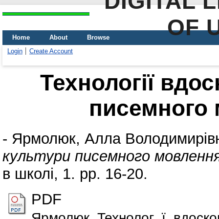
DIGITAL 
OF 
Home
About
Browse
Login
Create Account
Технології вдо
писемного 
-
Ярмолюк, Алла Володимирів
культури писемного мовлення
в школі, 1. pp. 16-20.
PDF
Ярмолюк_Технолог_ї_вдоско