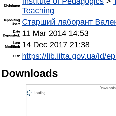
Institute of Pedagogics
>
Divisions:
Teaching
Старший лаборант Вален
Depositing
User:
11 Mar 2014 14:53
Date
Deposited:
14 Dec 2017 21:38
Last
Modified:
https://lib.iitta.gov.ua/id/e
URI:
Downloads
Downloads 
Loading...